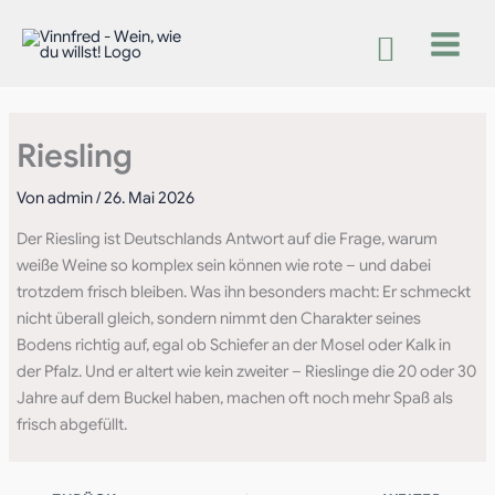
Zum
Inhalt
springen
Riesling
Von
admin
/
26. Mai 2026
Der Riesling ist Deutschlands Antwort auf die Frage, warum
weiße Weine so komplex sein können wie rote – und dabei
trotzdem frisch bleiben. Was ihn besonders macht: Er schmeckt
nicht überall gleich, sondern nimmt den Charakter seines
Bodens richtig auf, egal ob Schiefer an der Mosel oder Kalk in
der Pfalz. Und er altert wie kein zweiter – Rieslinge die 20 oder 30
Jahre auf dem Buckel haben, machen oft noch mehr Spaß als
frisch abgefüllt.