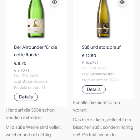
Der Allrounder für die
Süß und stolz drauf
nette Runde
€
12,50
€
16,67
/
l
€
8,70
inkl. 19 % MwSt.
€
8,70
/
l
zzgl.
Versandkosten
inkl. 19 % MwSt.
Produkt enthält: 0,75
l
zzgl.
Versandkosten
Produkt enthält: 1
l
Details
Details
Für alle, die nicht so tun
Hier darf die Süße schon
wollen.
deutlich mitreden.
Das hier ist kein „vielleicht ein
Mild süße Weine sind voller,
bisschen süß“, sondern richtig
weicher und oft richtig
süß. Perfekt, wenn du