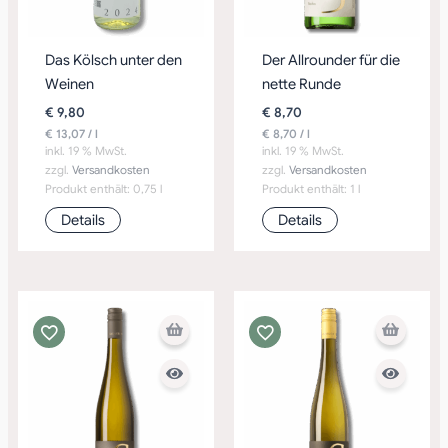
Das Kölsch unter den
Der Allrounder für die
Weinen
nette Runde
€
9,80
€
8,70
€
13,07
/
l
€
8,70
/
l
inkl. 19 % MwSt.
inkl. 19 % MwSt.
zzgl.
Versandkosten
zzgl.
Versandkosten
Produkt enthält: 0,75
l
Produkt enthält: 1
l
Details
Details