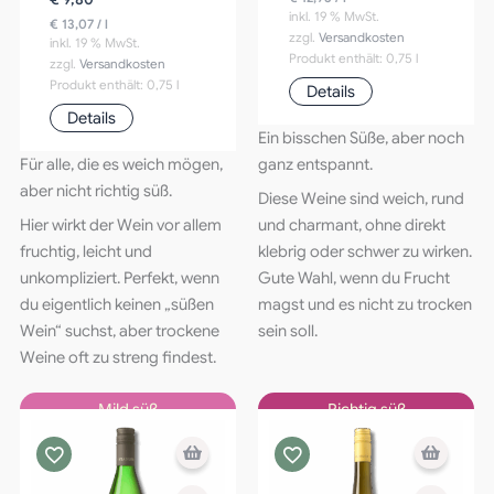
inkl. 19 % MwSt.
€
13,07
/
l
zzgl.
Versandkosten
inkl. 19 % MwSt.
Produkt enthält: 0,75
l
zzgl.
Versandkosten
Produkt enthält: 0,75
l
Details
Details
Ein bisschen Süße, aber noch
Für alle, die es weich mögen,
ganz entspannt.
aber nicht richtig süß.
Diese Weine sind weich, rund
Hier wirkt der Wein vor allem
und charmant, ohne direkt
fruchtig, leicht und
klebrig oder schwer zu wirken.
unkompliziert. Perfekt, wenn
Gute Wahl, wenn du Frucht
du eigentlich keinen „süßen
magst und es nicht zu trocken
Wein“ suchst, aber trockene
sein soll.
Weine oft zu streng findest.
Mild süß
Richtig süß