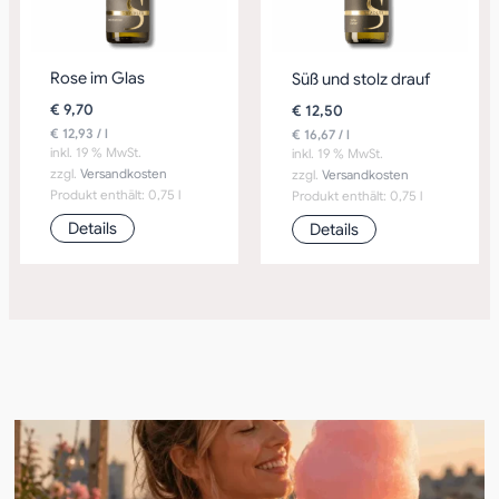
Rose im Glas
Süß und stolz drauf
€
9,70
€
12,50
€
12,93
/
l
€
16,67
/
l
inkl. 19 % MwSt.
inkl. 19 % MwSt.
zzgl.
Versandkosten
zzgl.
Versandkosten
Produkt enthält: 0,75
l
Produkt enthält: 0,75
l
Details
Details