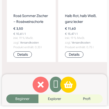
Rosé Sommer Zischer
Halb Rot, halb Weiß,
– Roséweinschorle
ganz lecker
€
3,50
€
11,60
€
10,61
/
l
€
15,47
/
l
inkl. 19 % MwSt.
inkl. 19 % MwSt.
zzgl.
Versandkosten
zzgl.
Versandkosten
Produkt enthält: 0,33
l
Produkt enthält: 0,75
l
Details
Details
Beginner
Explorer
Profi