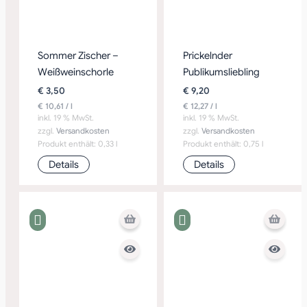
Sommer Zischer –
Prickelnder
Weißweinschorle
Publikumsliebling
€
3,50
€
9,20
€
10,61
/
l
€
12,27
/
l
inkl. 19 % MwSt.
inkl. 19 % MwSt.
zzgl.
Versandkosten
zzgl.
Versandkosten
Produkt enthält: 0,33
l
Produkt enthält: 0,75
l
Details
Details