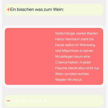
Ein bisschen was zum Wein:
Steile Hänge, starke Waden:
Heinz-Hermann steht bis
heute selbst im Weinberg,
weil Maschinen in seinen
Mosellagen kaum eine
Chance haben. In jeder
Flasche steckt also nicht nur
Wein, sondern echtes
Waden-Workout.
Über die Vinnzer 🍇