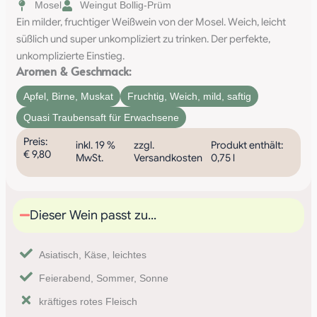
Mosel
Weingut Bollig-Prüm
Ein milder, fruchtiger Weißwein von der Mosel. Weich, leicht
süßlich und super unkompliziert zu trinken. Der perfekte,
unkomplizierte Einstieg.
Aromen & Geschmack:
Apfel
,
Birne
,
Muskat
Fruchtig
,
Weich
,
mild
,
saftig
Quasi Traubensaft für Erwachsene
Preis:
inkl. 19 %
zzgl.
Produkt enthält:
€
9,80
MwSt.
Versandkosten
0,75
l
Dieser Wein passt zu...
Asiatisch, Käse, leichtes
Feierabend, Sommer, Sonne
kräftiges rotes Fleisch