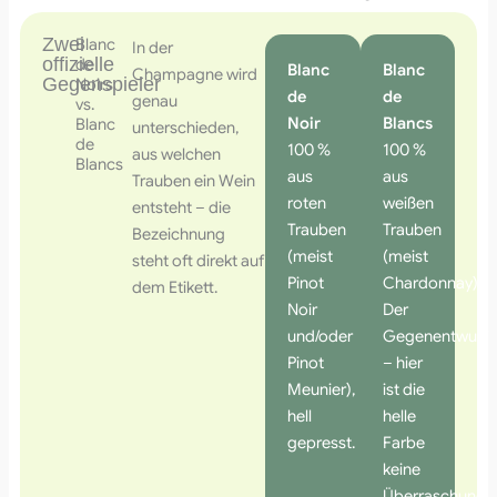
Zwei
Blanc
In der
offizielle
de
Blanc
Blanc
Champagne wird
Gegenspieler
Noirs
de
de
genau
vs.
Noir
Blancs
Blanc
unterschieden,
de
100 %
100 %
aus welchen
Blancs
aus
aus
Trauben ein Wein
roten
weißen
entsteht – die
Trauben
Trauben
Bezeichnung
(meist
(meist
steht oft direkt auf
Pinot
Chardonnay).
dem Etikett.
Noir
Der
und/oder
Gegenentwurf
Pinot
– hier
Meunier),
ist die
hell
helle
gepresst.
Farbe
keine
Überraschung.