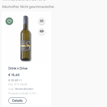
Alkoholfrei. Nicht geschmacksfrei.
Drink n Drive
€
15,60
€
20,80
/
l
inkl. 19 % MwSt.
zzgl.
Versandkosten
Produkt enthält: 0,75
l
Details