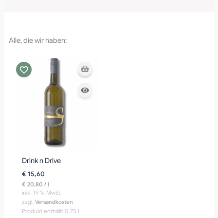
Alle, die wir haben:
Drink n Drive
€
15,60
€
20,80
/
l
inkl. 19 % MwSt.
zzgl.
Versandkosten
Produkt enthält: 0,75
l