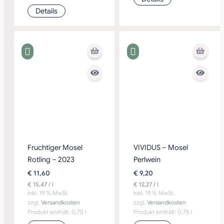
Details
Fruchtiger Mosel
VIVIDUS – Mosel
Rotling – 2023
Perlwein
€
11,60
€
9,20
€
15,47
/
l
€
12,27
/
l
inkl. 19 % MwSt.
inkl. 19 % MwSt.
zzgl.
Versandkosten
zzgl.
Versandkosten
Produkt enthält: 0,75
l
Produkt enthält: 0,75
l