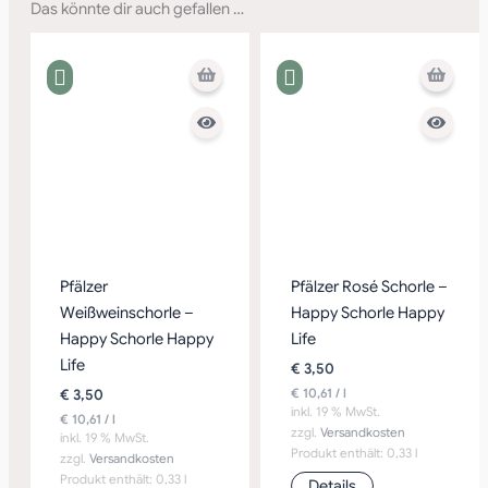
Das könnte dir auch gefallen …
Pfälzer
Pfälzer Rosé Schorle –
Weißweinschorle –
Happy Schorle Happy
Happy Schorle Happy
Life
Life
€
3,50
€
10,61
/
l
€
3,50
inkl. 19 % MwSt.
€
10,61
/
l
zzgl.
Versandkosten
inkl. 19 % MwSt.
Produkt enthält: 0,33
l
zzgl.
Versandkosten
Produkt enthält: 0,33
l
Details