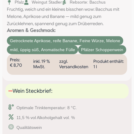
Pfalz
Weingut Stadler
Rebsorte: Bacchus
Fruchtig, weich und ein kleines bisschen wow: Bacchus mit
Melone, Aprikose und Banane — mild genug zum
Zurücklehnen, spannend genug zum Drüberreden.
Aromen & Geschmack:
Getrocknete Aprikose
,
reife Banane
,
Feine Würze
,
Melone
mild
,
üppig süß
,
Aromatische Fülle
Pfälzer Schoppenwein
Preis:
inkl. 19 %
zzgl.
Produkt enthält:
€
8,70
MwSt.
Versandkosten
1
l
Wein Steckbrief:
Optimale Trinktemperatur: 8 °C.
11,5 % vol Alkoholgehalt vol. %
Qualitätswein