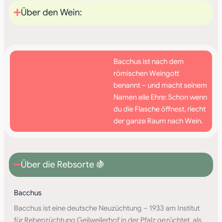
Über den Wein:
Bacchus ist nach dem
römischen Weingott
benannt – und macht seinem
Namen alle Ehre: Schon wenn
du die Flasche öffnest, riecht
der ganze Raum nach Wein.
Über die Rebsorte 🍇
Bacchus
Bacchus ist eine deutsche Neuzüchtung – 1933 am Institut
für Rebenzüchtung Geilweilerhof in der Pfalz gezüchtet, als