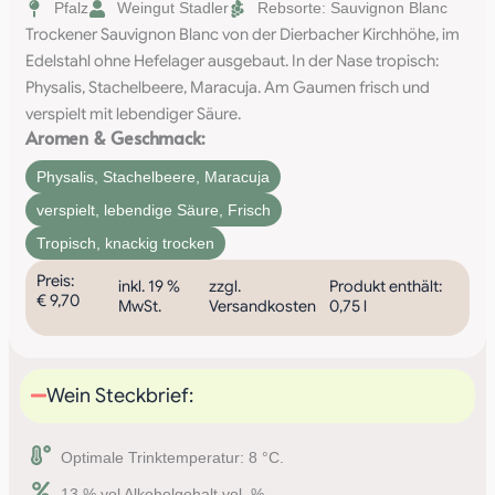
Pfalz
Weingut Stadler
Rebsorte: Sauvignon Blanc
Trockener Sauvignon Blanc von der Dierbacher Kirchhöhe, im
Edelstahl ohne Hefelager ausgebaut. In der Nase tropisch:
Physalis, Stachelbeere, Maracuja. Am Gaumen frisch und
verspielt mit lebendiger Säure.
Aromen & Geschmack:
Physalis
,
Stachelbeere
,
Maracuja
verspielt
,
lebendige Säure
,
Frisch
Tropisch, knackig trocken
Preis:
inkl. 19 %
zzgl.
Produkt enthält:
€
9,70
MwSt.
Versandkosten
0,75
l
Wein Steckbrief:
Optimale Trinktemperatur: 8 °C.
13 % vol Alkoholgehalt vol. %