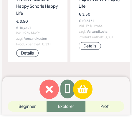
Happy Schorle Happy
Life
Life
€
3,50
€
10,61
/
l
€
3,50
inkl. 19 % MwSt.
€
10,61
/
l
zzgl.
Versandkosten
inkl. 19 % MwSt.
Produkt enthält: 0,33
l
zzgl.
Versandkosten
Produkt enthält: 0,33
l
Details
Details
Beginner
Explorer
Profi