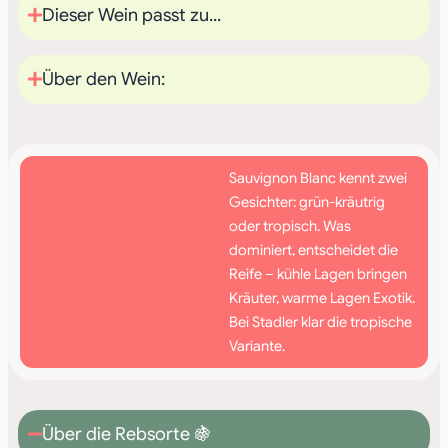
Dieser Wein passt zu...
Über den Wein:
Sauvignon Blanc kennt zwei
Gesichter: grün-kräutrig
oder tropisch. Was
dominiert, entscheidet die
Reife – kühle Lagen bringen
Kräuter, warme Lagen Exotik.
Bei Stadler klar die tropische
Variante.
Über die Rebsorte 🍇