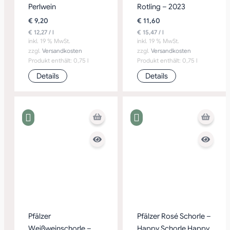
Perlwein
Rotling – 2023
€
9,20
€
11,60
€
12,27
/
l
€
15,47
/
l
inkl. 19 % MwSt.
inkl. 19 % MwSt.
zzgl.
Versandkosten
zzgl.
Versandkosten
Produkt enthält: 0,75
l
Produkt enthält: 0,75
l
Details
Details
Pfälzer
Pfälzer Rosé Schorle –
Weißweinschorle –
Happy Schorle Happy