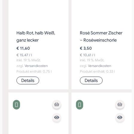
Halb Rot, halb Weiß,
Rosé Sommer Zischer
ganz lecker
– Roséweinschorle
€
11,60
€
3,50
€
15,47
/
l
€
10,61
/
l
inkl. 19 % MwSt.
inkl. 19 % MwSt.
zzgl.
Versandkosten
zzgl.
Versandkosten
Produkt enthält: 0,75
l
Produkt enthält: 0,33
l
Details
Details