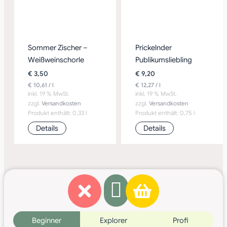
Sommer Zischer –
Prickelnder
Weißweinschorle
Publikumsliebling
€
3,50
€
9,20
€
10,61
/
l
€
12,27
/
l
inkl. 19 % MwSt.
inkl. 19 % MwSt.
zzgl.
Versandkosten
zzgl.
Versandkosten
Produkt enthält: 0,33
l
Produkt enthält: 0,75
l
Details
Details
Beginner
Explorer
Profi