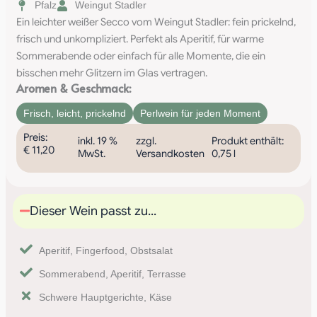
Pfalz
Weingut Stadler
Ein leichter weißer Secco vom Weingut Stadler: fein prickelnd,
frisch und unkompliziert. Perfekt als Aperitif, für warme
Sommerabende oder einfach für alle Momente, die ein
bisschen mehr Glitzern im Glas vertragen.
Aromen & Geschmack:
Frisch
,
leicht
,
prickelnd
Perlwein für jeden Moment
Preis:
inkl. 19 %
zzgl.
Produkt enthält:
€
11,20
MwSt.
Versandkosten
0,75
l
Dieser Wein passt zu...
Aperitif, Fingerfood, Obstsalat
Sommerabend, Aperitif, Terrasse
Schwere Hauptgerichte, Käse